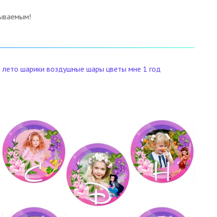
бываемым!
и
лето
шарики
воздушные шары
цветы
мне 1 год