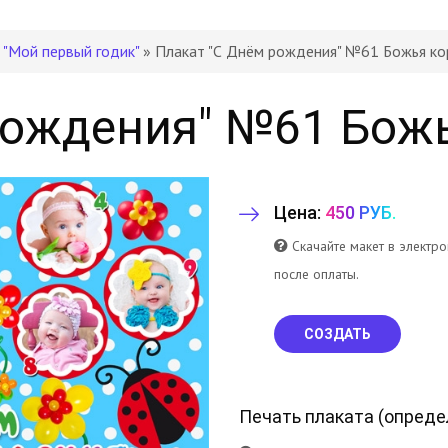
 "Мой первый годик"
» Плакат "С Днём рождения" №61 Божья ко
рождения" №61 Бож
Цена:
450 РУБ.
Скачайте макет в электр
после оплаты.
СОЗДАТЬ
Печать плаката (
опреде