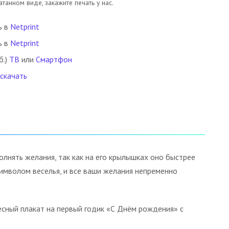
танном виде, закажите печать у нас.
ь в
Netprint
ь в
Netprint
б.)
ТВ
или
Смартфон
 скачать
олнять желания, так как на его крылышках оно быстрее
имволом веселья, и все ваши желания непременно
есный плакат на первый годик «С Днём рождения» с