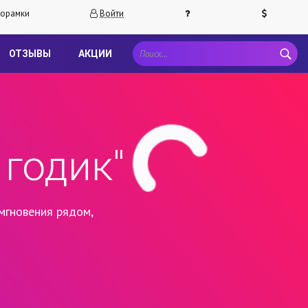
орамки
Войти
ОТЗЫВЫ
АКЦИИ
годик"
мгновения рядом,