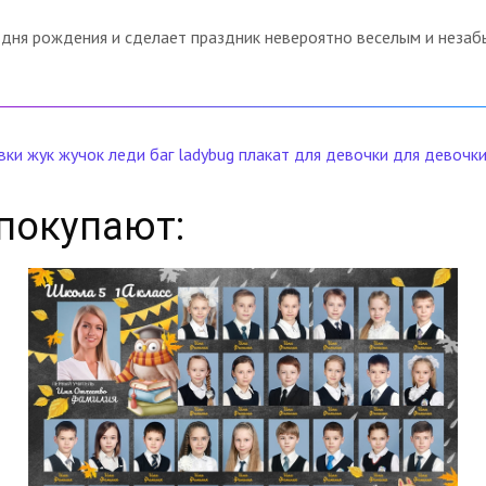
 дня рождения и сделает праздник невероятно веселым и неза
вки
жук
жучок
леди баг
ladybug
плакат для девочки
для девочк
покупают: