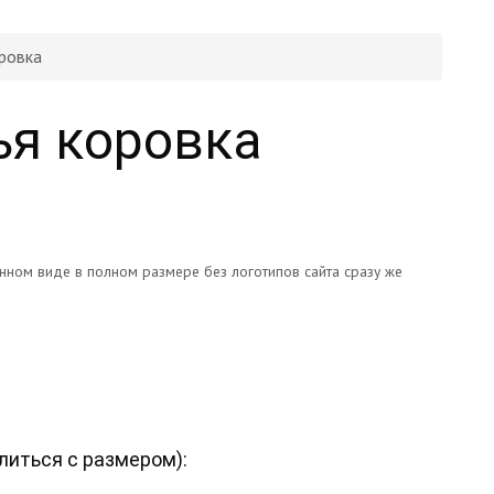
ровка
ья коровка
онном виде в полном размере без логотипов сайта сразу же
литься с размером
):