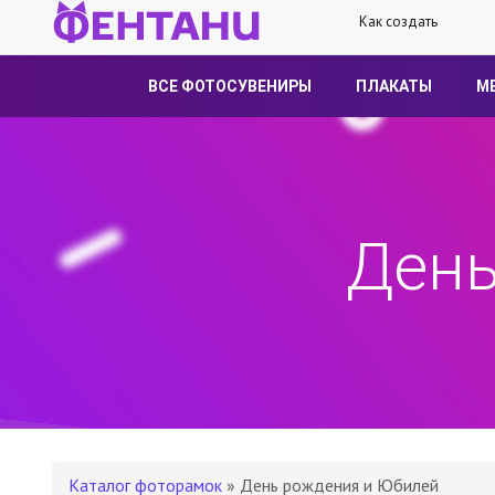
Как создать
ВСЕ ФОТОСУВЕНИРЫ
ПЛАКАТЫ
М
День
Каталог фоторамок
» День рождения и Юбилей