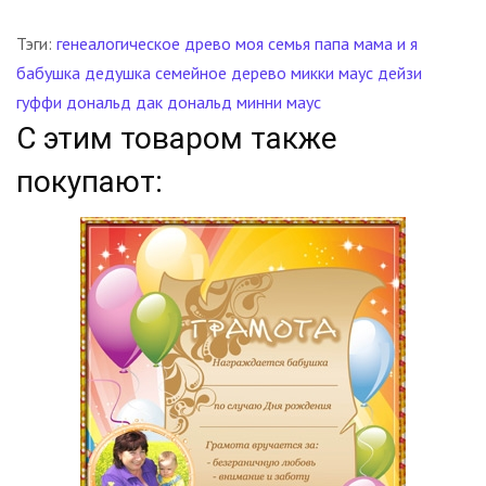
Тэги:
генеалогическое древо
моя семья
папа мама и я
бабушка
дедушка
семейное дерево
микки маус
дейзи
гуффи
дональд дак
дональд
минни маус
С этим товаром также
покупают: