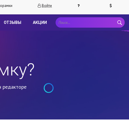
орамки
Войти
ОТЗЫВЫ
АКЦИИ
мку?
н редакторе