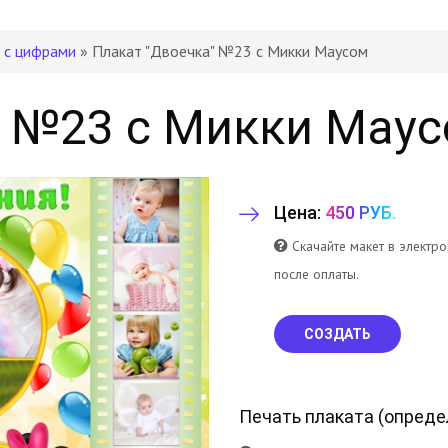
 с цифрами
» Плакат "Двоечка" №23 с Микки Маусом
" №23 с Микки Мау
Цена:
450 РУБ.
Скачайте макет в электр
после оплаты.
СОЗДАТЬ
Печать плаката (
опреде