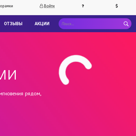
орамки
Войти
ОТЗЫВЫ
АКЦИИ
ми
мгновения рядом,