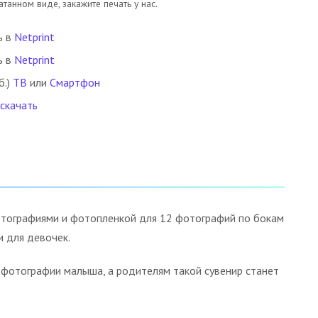
танном виде, закажите печать у нас.
ь в
Netprint
ь в
Netprint
б.)
ТВ
или
Смартфон
 скачать
отографиями и фотопленкой для 12 фотографий по бокам
и для девочек.
е фотографии малыша, а родителям такой сувенир станет