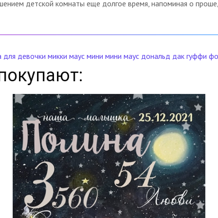
ашением детской комнаты еще долгое время, напоминая о прош
а
для девочки
микки маус
мини
мини маус
дональд дак
гуффи
фо
покупают: