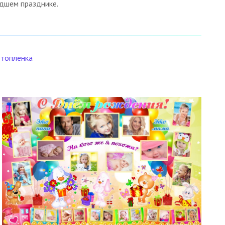
едшем празднике.
топленка