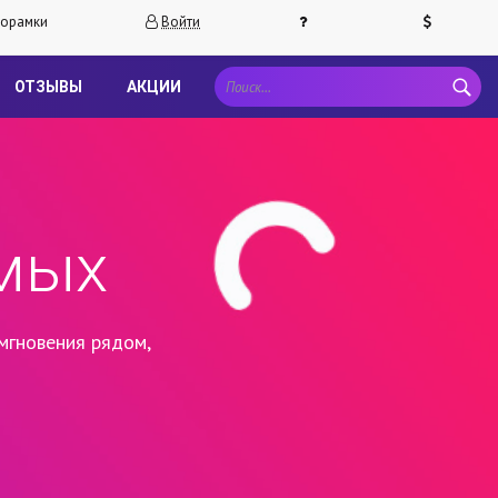
орамки
Войти
ОТЗЫВЫ
АКЦИИ
мых
мгновения рядом,