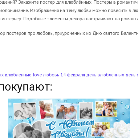
шений? Закажите постер для влюблённых. Постеры в романтич
опонимание. Изображения на тему любви можно повесить в любо
 интерьер. Подобные элементы декора настраивают на романти
р постеров про любовь, приуроченных ко Дню святого Валенти
ых
влюбленные
love
любовь
14 февраля
день влюбленных
день 
покупают: