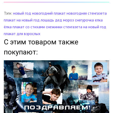
Тэги:
новый год
новогодний плакат
новогодняя стенгазета
плакат на новый год
лошадь
дед мороз
снегурочка
елка
ёлка
плакат со стихами
снежинки
стенгазета на новый год
плакат для взрослых
С этим товаром также
покупают: