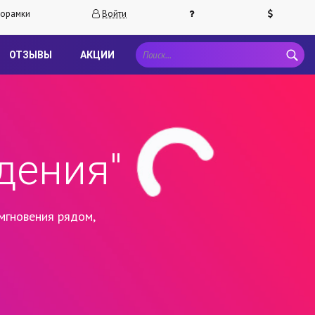
орамки
Войти
ОТЗЫВЫ
АКЦИИ
дения"
мгновения рядом,