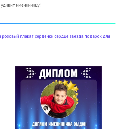
о удивит именинницу!
н
розовый плакат
сердечки
сердце
звезда
подарок
для