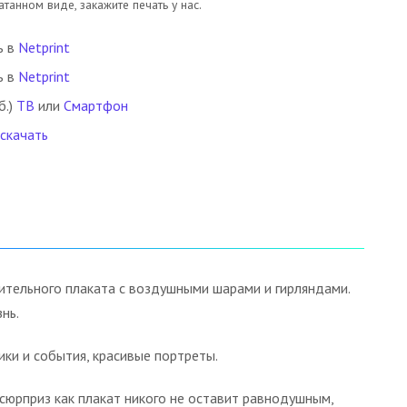
танном виде, закажите печать у нас.
ь в
Netprint
ь в
Netprint
б.)
ТВ
или
Смартфон
 скачать
вительного плаката с воздушными шарами и гирляндами.
нь.
ки и события, красивые портреты.
сюрприз как плакат никого не оставит равнодушным,