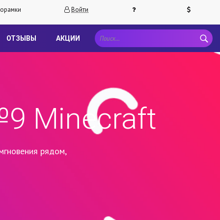
орамки
Войти
ОТЗЫВЫ
АКЦИИ
9 Minecraft
мгновения рядом,