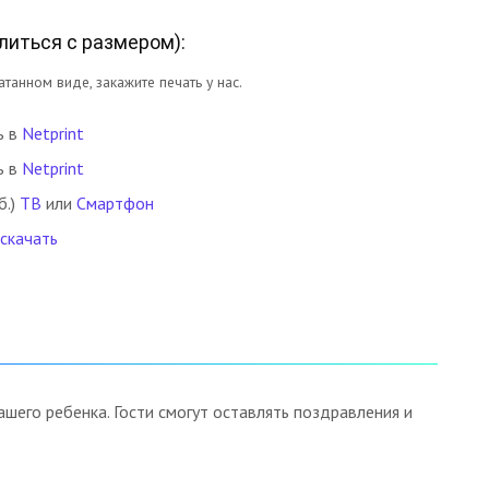
литься с размером
):
танном виде, закажите печать у нас.
ь в
Netprint
ь в
Netprint
б.)
ТВ
или
Смартфон
 скачать
его ребенка. Гости смогут оставлять поздравления и