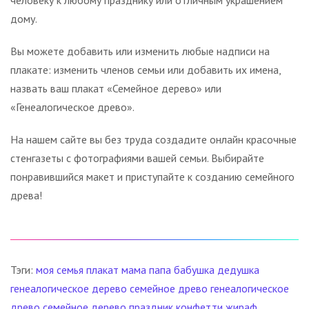
человеку к любому празднику или отличным украшением
дому.
Вы можете добавить или изменить любые надписи на
плакате: изменить членов семьи или добавить их имена,
назвать ваш плакат «Семейное дерево» или
«Генеалогическое древо».
На нашем сайте вы без труда создадите онлайн красочные
стенгазеты с фотографиями вашей семьи. Выбирайте
понравившийся макет и приступайте к созданию семейного
древа!
Тэги:
моя семья
плакат
мама
папа
бабушка
дедушка
генеалогическое дерево
семейное древо
генеалогическое
древо
семейное дерево
праздник
конфетти
жираф