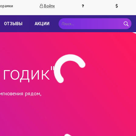
орамки
Войти
ОТЗЫВЫ
АКЦИИ
годик"
мгновения рядом,