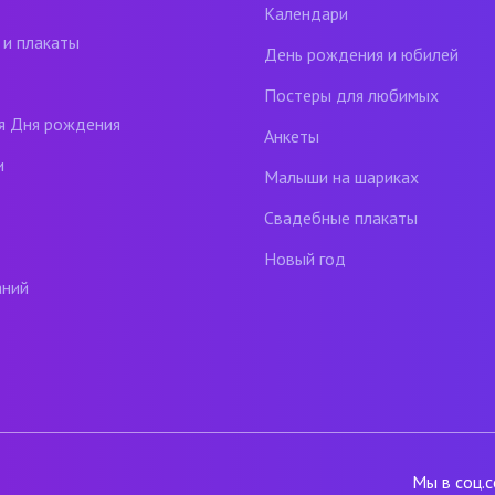
Календари
 и плакаты
День рождения и юбилей
Постеры для любимых
я Дня рождения
Анкеты
и
Малыши на шариках
Свадебные плакаты
Новый год
аний
Мы в соц.с