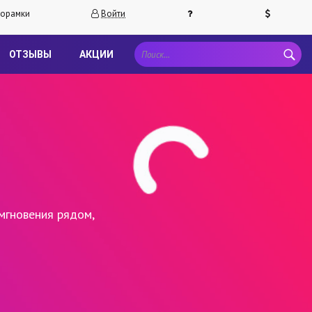
орамки
Войти
ОТЗЫВЫ
АКЦИИ
мгновения рядом,