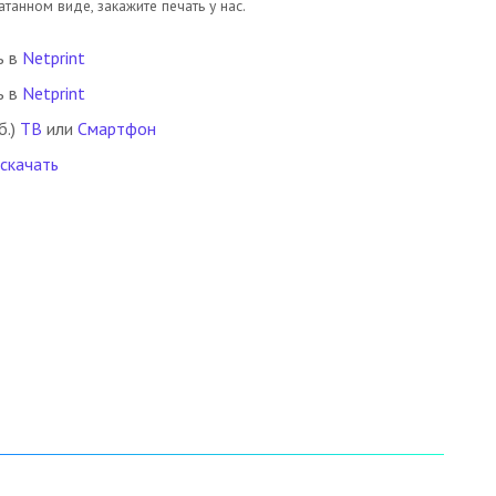
танном виде, закажите печать у нас.
ь в
Netprint
ь в
Netprint
б.)
ТВ
или
Смартфон
 скачать