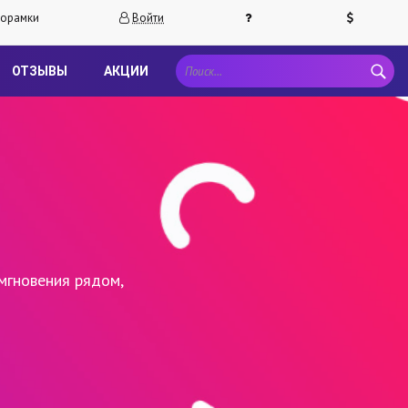
орамки
Войти
ОТЗЫВЫ
АКЦИИ
мгновения рядом,