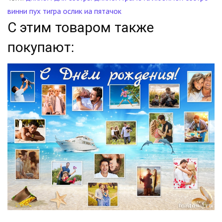
винни пух
тигра
ослик иа
пятачок
С этим товаром также
покупают: