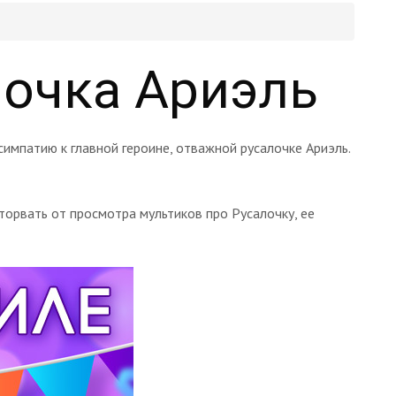
лочка Ариэль
импатию к главной героине, отважной русалочке Ариэль.
орвать от просмотра мультиков про Русалочку, ее