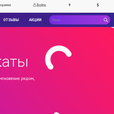
орамки
Войти
ОТЗЫВЫ
АКЦИИ
каты
мгновения рядом,