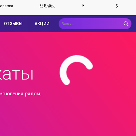
орамки
Войти
ОТЗЫВЫ
АКЦИИ
каты
мгновения рядом,