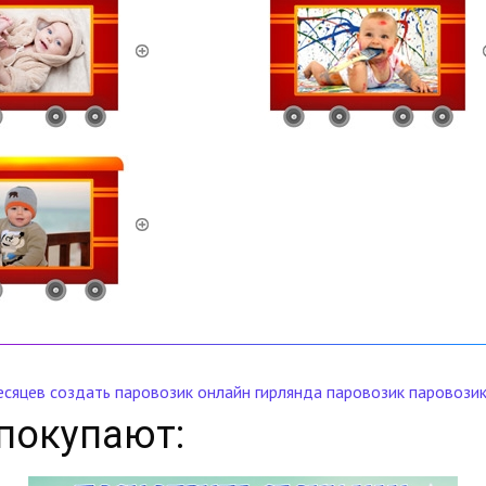
есяцев
создать паровозик онлайн
гирлянда паровозик
паровозик
покупают: