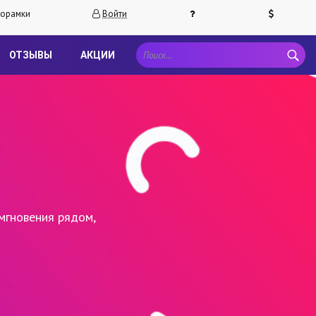
орамки
Войти
ОТЗЫВЫ
АКЦИИ
мгновения рядом,