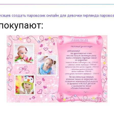
есяцев
создать паровозик онлайн
для девочки
гирлянда парово
покупают: