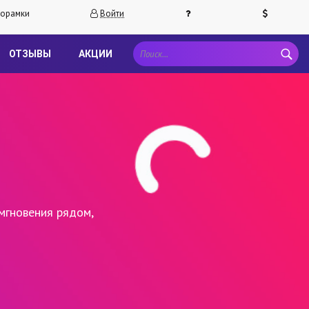
орамки
Войти
ОТЗЫВЫ
АКЦИИ
мгновения рядом,