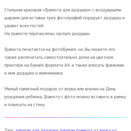
Стильная красивая «Грамота для дедушки» с воздушными
шарами для вставки трех фотографий порадует дедушку и
удивит всех гостей.
На грамоте перечислены заслуги дедушки.
Грамота печатается на фотобумаге, но Вы можете его
также распечатать самостоятельно дома на цветном
принтере на бумаге формата А4, а также вписать фамилию
и имя дедушки и именинника.
Милый памятный подарок от внука или внучки на День
рождения ребенка. Грамоту с фото можно вставить в рамку
и повесить на стену.
Тэги:
диплом для дедушки
диплом
грамота
от внука
от