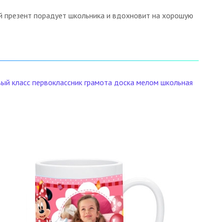
ий презент порадует школьника и вдохновит на хорошую
вый класс
первоклассник
грамота
доска мелом
школьная