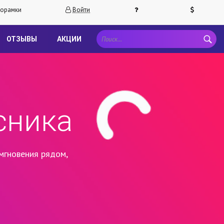
орамки
Войти
ОТЗЫВЫ
АКЦИИ
сника
мгновения рядом,