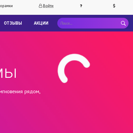
орамки
Войти
ОТЗЫВЫ
АКЦИИ
мы
мгновения рядом,