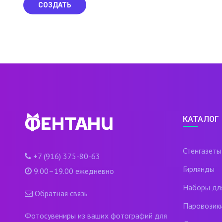
СОЗДАТЬ
КАТАЛОГ
Стенгазеты
+7 (916) 375-80-63
Гирлянды
9.00–19.00 ежедневно
Наборы дл
Обратная связь
Паровозик
Фотосувениры из ваших фотографий для