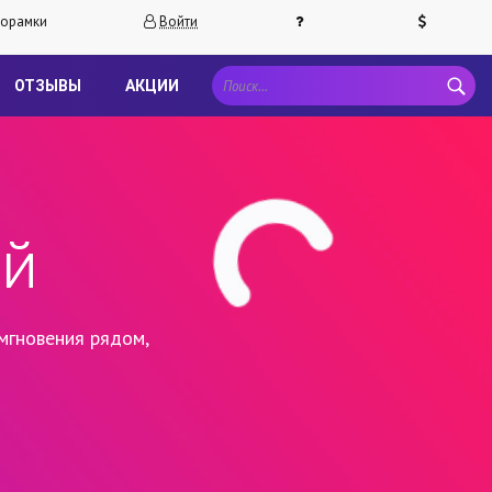
орамки
Войти
ОТЗЫВЫ
АКЦИИ
ей
мгновения рядом,